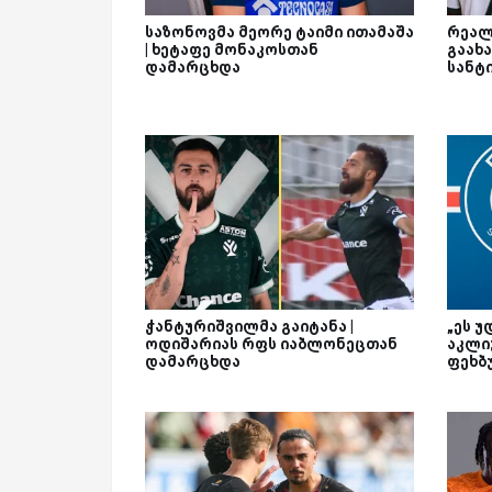
საზონოვმა მეორე ტაიმი ითამაშა
რეალ
| ხეტაფე მონაკოსთან
გაახა
დამარცხდა
სანტ
ჭანტურიშვილმა გაიტანა |
„ეს უ
ოდიშარიას რფს იაბლონეცთან
აკლი
დამარცხდა
ფეხბ