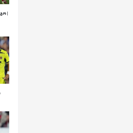
გო |
ი