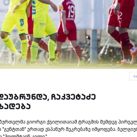
A
აუბრუნდა, ჩაკვეტაძე
ზადება
ბურთელმა გიორგი ქვილითაიამ ტრავმის შემდეგ პირვე
'გენტთან'' ერთად ესპანურ შეკრებაზე იმყოფება. ბელგიუ
 ''ჰოლშტაინ კილი.''