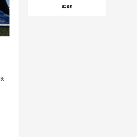
მეტი
არ