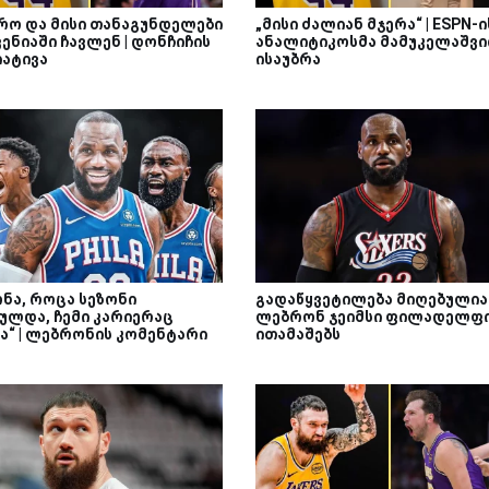
რო და მისი თანაგუნდელები
„მისი ძალიან მჯერა“ | ESPN-ი
ენიაში ჩავლენ | დონჩიჩის
ანალიტიკოსმა მამუკელაშვ
იატივა
ისაუბრა
ონა, როცა სეზონი
გადაწყვეტილება მიღებულია 
ულდა, ჩემი კარიერაც
ლებრონ ჯეიმსი ფილადელფ
ა“ | ლებრონის კომენტარი
ითამაშებს