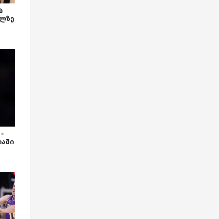
ს
ილზე
-
იაში