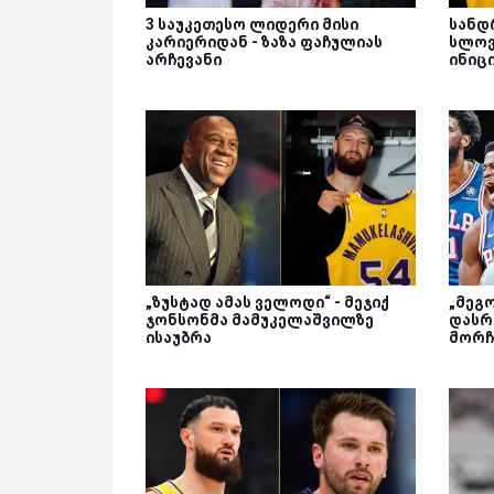
3 საუკეთესო ლიდერი მისი
სანდ
კარიერიდან - ზაზა ფაჩულიას
სლოვ
არჩევანი
ინიც
„ზუსტად ამას ველოდი“ - მეჯიქ
„მეგ
ჯონსონმა მამუკელაშვილზე
დასრ
ისაუბრა
მორჩ