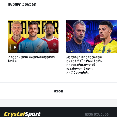
ცხელი ამბები
7 აგვისტოს სატრანსფერო
„ფლიკი მიქაუტაძეს
ზონა
ესაუბრა“ - რას წერს
ვილიარეალთან
დაახლოებული
ჟურნალისტი
მეტი
ჩვენ შესახებ