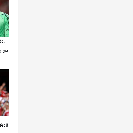
ა,
ე და
გრამ