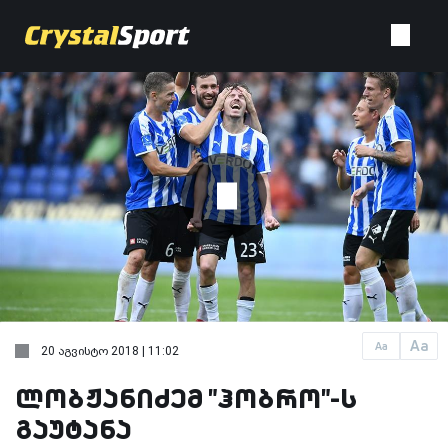
Aa
Aa
20 აგვისტო 2018 | 11:02
ლობჟანიძემ "ჰობრო"-ს
გაუტანა