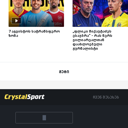
7 აგვისტოს სატრანსფერო
„ფლიკი მიქაუტაძეს
ზონა
ესაუბრა“ - რას წერს
ვილიარეალთან
დაახლოებული
ჟურნალისტი
მეტი
ჩვენ შესახებ