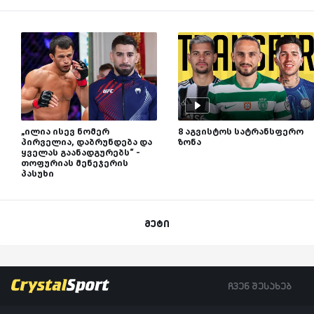
„ილია ისევ ნომერ
8 აგვისტოს სატრანსფერო
პირველია, დაბრუნდება და
ზონა
ყველას გაანადგურებს“ -
თოფურიას მენეჯერის
პასუხი
მეტი
ჩვენ შესახებ