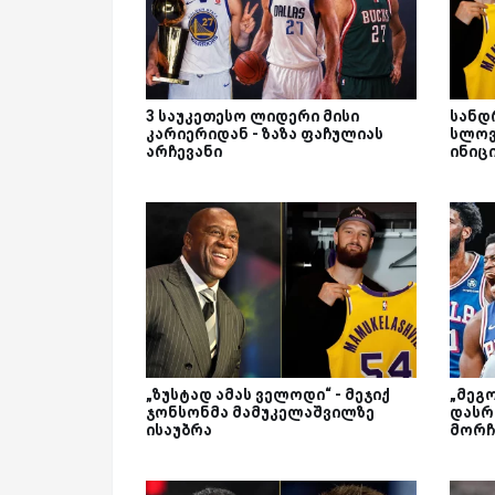
3 საუკეთესო ლიდერი მისი
სანდ
კარიერიდან - ზაზა ფაჩულიას
სლოვ
არჩევანი
ინიც
„ზუსტად ამას ველოდი“ - მეჯიქ
„მეგ
ჯონსონმა მამუკელაშვილზე
დასრ
ისაუბრა
მორჩ