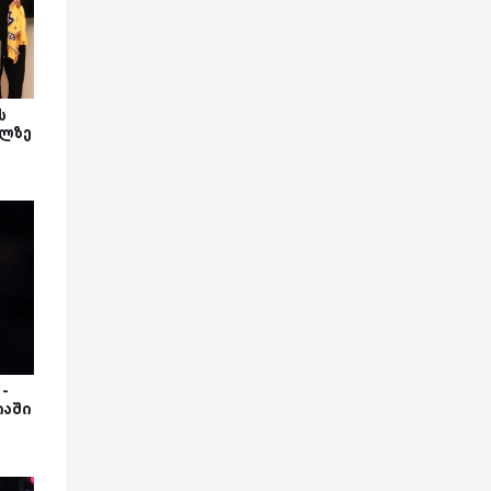
ს
ილზე
-
იაში