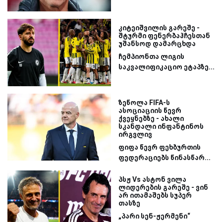
კიტეიშვილის გარეშე -
შტურმი ფენერბაჰჩესთან
უშანსოდ დამარცხდა
ჩემპიონთა ლიგის
საკვალიფიკაციო ეტაპზე...
ზეწოლა FIFA-ს
ასოციაციის წევრ
ქვეყნებზე - ახალი
სკანდალი ინფანტინოს
ირგვლივ
ფიფა წევრ ფეხბურთის
ფედერაციებს წინასწარ...
პსჟ Vs ასტონ ვილა
ლიდერების გარეშე - ვინ
არ ითამაშებს სუპერ
თასზე
„პარი სენ-ჟერმენი“