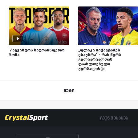
7 აგვისტოს სატრანსფერო
„ფლიკი მიქაუტაძეს
ზონა
ესაუბრა“ - რას წერს
ვილიარეალთან
დაახლოებული
ჟურნალისტი
მეტი
ჩვენ შესახებ