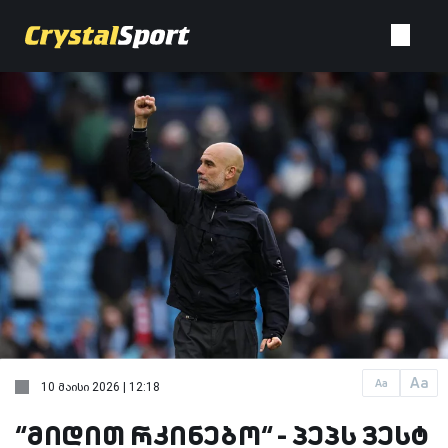
Aa
Aa
10 მაისი 2026 | 12:18
“მიდით რკინებო“ - პეპს ვესტ