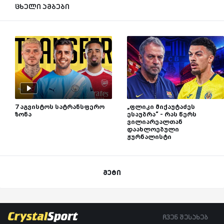
ცხელი ამბები
7 აგვისტოს სატრანსფერო
„ფლიკი მიქაუტაძეს
ზონა
ესაუბრა“ - რას წერს
ვილიარეალთან
დაახლოებული
ჟურნალისტი
მეტი
ჩვენ შესახებ