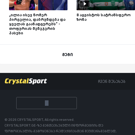
„ილია ისევ ნომერ
8 აგვისტოს სატრანსფერო
პირველია, დაბრუნდება და
ზონა
ყველას გაანადგურებს“ -
თოფურიას მენეჯერის
პასუხი
მეტი
ჩვენ შესახებ
© 2026 CRYSTALSPORT, All rights reserved.
CRYSTALSPORT.GE-ზე განთავსებული ინფორმაციის და
ფოტომასალის გამოყენება რედაქციასთან შეუთანხმებლად,