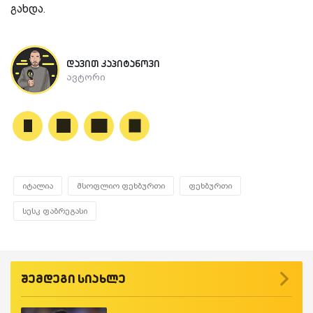
გახდა.
დავით კაპიტანოვი
ავტორი
იტალია
მსოფლიო ფეხბურთი
ფეხბურთი
სესკ ფაბრეგასი
შემდეგი სიახლე