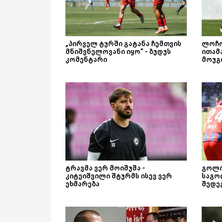
„პირველ ტურში გატანა ჩემთვის
ლოჩო
მნიშვნელოვანი იყო“ - ბუდუს
ითამ
კომენტარი
მოუგ
ტრავმა ვერ მოიშუშა -
გოლი
კიტეიშვილი შტურმს ისევ ვერ
საგო
ეხმარება
შედე