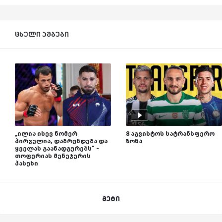
ცხელი ამბები
„ილია ისევ ნომერ
8 აგვისტოს სატრანსფერო
პირველია, დაბრუნდება და
ზონა
ყველას გაანადგურებს“ -
თოფურიას მენეჯერის
პასუხი
მეტი