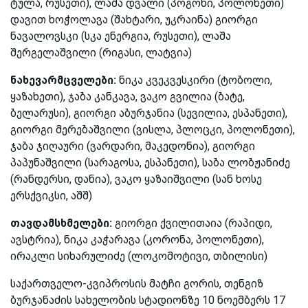
ტულა, რუსეთი), ლაშა დვალი (პოგონი, პოლონეთი)
დავით ხოჭოლავა (შახტარი, უკრაინა) გიორგი
ნავალოვსკი (სკა ენერგია, რუსეთი), ლაშა
შერგელაშვილი (რიგასი, ლატვია)
ნახევარმცველები:
ნიკა კვეკვესკირი (ტობოლი,
ყაზახეთი), ჯაბა კანკავა, ვაკო გვილია (ბატე,
ბელარუსი), გიორგი აბურჯანია (სევილია, ესპანეთი),
გიორგი მერებაშვილი (ვისლა, პლოცკი, პოლონეთი),
ჯაბა ჯიღაური (ვარდარი, მაკედონია), გიორგი
პაპუნაშვილი (სარაგოსა, ესპანეთი), საბა ლობჟანიძე
(რანდერსი, დანია), ვაკო ყაზაიშვილი (სან ხოსე
ერსქვიკსი, აშშ)
თავდამსხმელები:
გიორგი ქვილითაია (რაპიდი,
ავსტრია), ნიკა კაჭარავა (კორონა, პოლონეთი),
ირაკლი სიხარულიძე (ლოკომოტივი, თბილისი)
საქართველო-კვიპროსის მატჩი გორის, თენგიზ
ბურჯანაძის სახელობის სტადიონზე 10 ნოემბერს 17