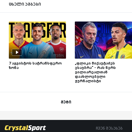
ცხელი ამბები
7 აგვისტოს სატრანსფერო
„ფლიკი მიქაუტაძეს
ზონა
ესაუბრა“ - რას წერს
ვილიარეალთან
დაახლოებული
ჟურნალისტი
მეტი
ჩვენ შესახებ