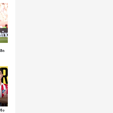
ა
ში
ონა