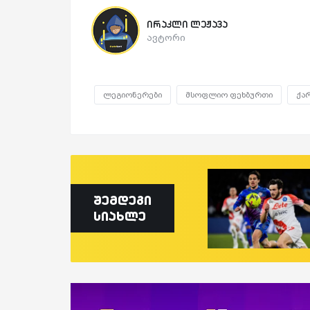
ირაკლი ლეჟავა
ავტორი
ლეგიონერები
მსოფლიო ფეხბურთი
ქა
შემდეგი
სიახლე