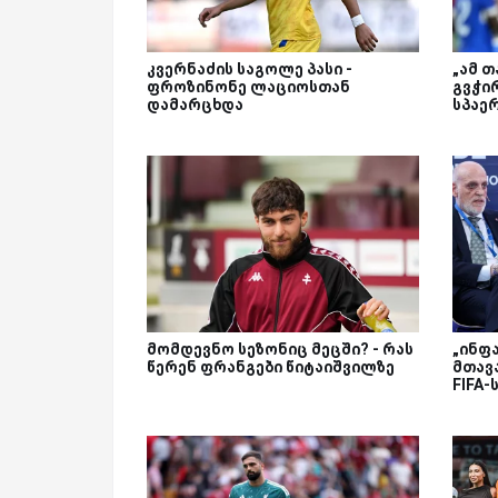
კვერნაძის საგოლე პასი -
„ამ თ
ფროზინონე ლაციოსთან
გვჭი
დამარცხდა
სპაე
მომდევნო სეზონიც მეცში? - რას
„ინფ
წერენ ფრანგები წიტაიშვილზე
მთავა
FIFA-