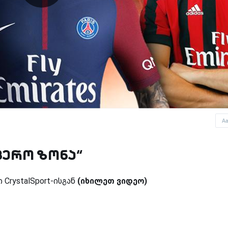
A
ფერო ზონა“
CrystalSport-ისგან
(იხილეთ ვიდეო)