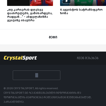
„თუ კარიერას დღესვე
6 აგვისტოს სატრანსფერო
დაასრულებს, გამიხარდება,
ზონა
რადგან...“ - აბდელაზიზმა
გეიჯიზე ისაუბრა
მეტი
ჩვენ შესახებ
© 2026 CRYSTALSPORT, All rights reserved.
CRYSTALSPORT.GE-ზე განთავსებული ინფორმაციის და
ფოტომასალის გამოყენება რედაქციასთან შეუთანხმებლად,
აკრძალულია.