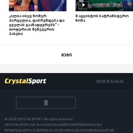
„ილია ისევ ნომერ
8 აგვისტოს სატრანსფერო
პირველია, დაბრუნდება და
ზონა
ყველას გაანადგურებს“ -
თოფურიას მენეჯერის
პასუხი
მეტი
ჩვენ შესახებ
© 2026 CRYSTALSPORT, All rights reserved.
CRYSTALSPORT.GE-ზე განთავსებული ინფორმაციის და
ფოტომასალის გამოყენება რედაქციასთან შეუთანხმებლად,