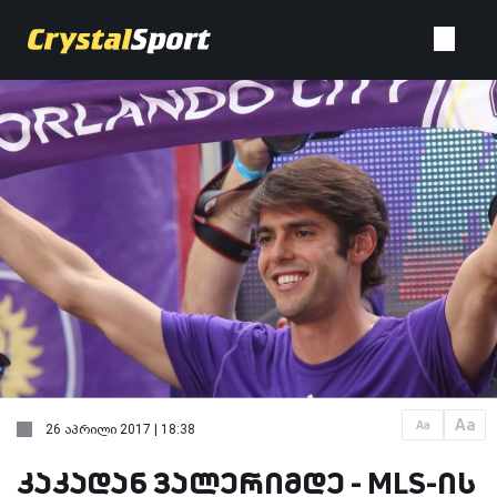
Aa
Aa
26 აპრილი 2017 | 18:38
კაკადან ვალერიმდე - MLS-ის