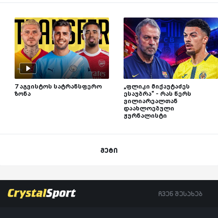
7 აგვისტოს სატრანსფერო
„ფლიკი მიქაუტაძეს
ზონა
ესაუბრა“ - რას წერს
ვილიარეალთან
დაახლოებული
ჟურნალისტი
მეტი
ჩვენ შესახებ