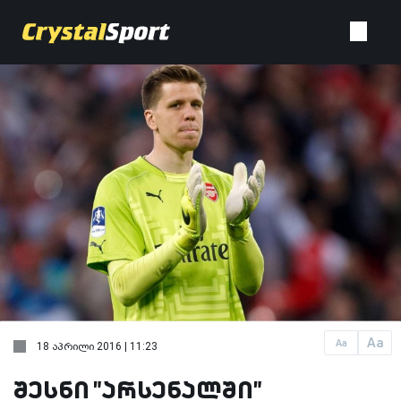
Aa
Aa
18 აპრილი 2016 | 11:23
შესნი "არსენალში"