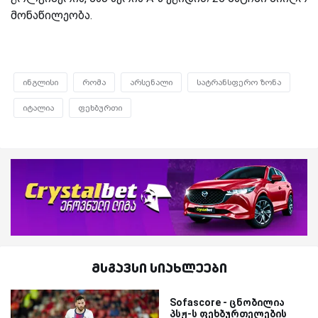
მონაწილეობა
.
ინგლისი
რომა
არსენალი
სატრანსფერო ზონა
იტალია
ფეხბურთი
მსგავსი სიახლეები
Sofascore - ცნობილია
პსჟ-ს ფეხბურთელების