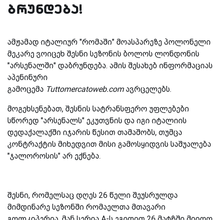
ბრუნდება!
ამჟამად
იტალიურ
"
რომაში
"
მოასპარეზე
პოლონელი
მეკარე
ვოიცეხ
შესნი
სეზონის
ბოლოს
ლონდონის
"
არსენალში
"
დაბრუნდება
.
ამის
შესახებ
ინფორმაციას
აპენინური
გამოცემა
Tuttomercatoweb.com
ავრცელებს
.
მოგეხსენებათ
,
შესნის
სატრანსფერო
უფლებები
სწორედ
"
არსენალს
"
ეკუთვნის
და
იგი
იტალიის
დედაქალაქში
იჯარის
წესით
თამაშობს
,
თუმცა
კონტრაქტის
მიხედვით
მისი
გამოსყიდვის
საშუალება
"
ჯალოროსის
"
არ
ექნება
.
შესნი
,
რომელსაც
დღეს
26
წელი
შეუსრულდა
მიმდინარე
სეზონში
რომაელთა
მთავარი
გოლკიპერია
,
მან
სერია
A-
ს
ეგიდით
26
მატჩში
მიიღო