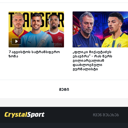
7 აგვისტოს სატრანსფერო
„ფლიკი მიქაუტაძეს
ზონა
ესაუბრა“ - რას წერს
ვილიარეალთან
დაახლოებული
ჟურნალისტი
მეტი
ჩვენ შესახებ