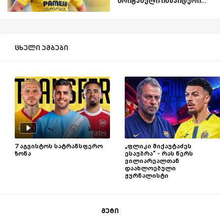
ბრიტანელი ინსაიდერი...
ცხელი ამბები
7 აგვისტოს სატრანსფერო
„ფლიკი მიქაუტაძეს
ზონა
ესაუბრა“ - რას წერს
ვილიარეალთან
დაახლოებული
ჟურნალისტი
მეტი