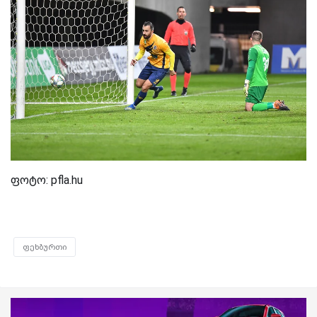
ფოტო: pfla.hu
ფეხბურთი