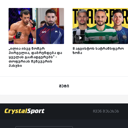
„ილია ისევ ნომერ
8 აგვისტოს სატრანსფერო
პირველია, დაბრუნდება და
ზონა
ყველას გაანადგურებს“ -
თოფურიას მენეჯერის
პასუხი
მეტი
ჩვენ შესახებ