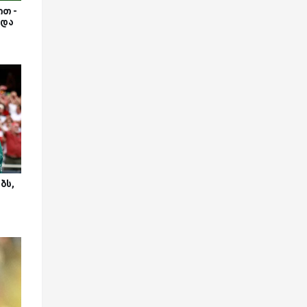
თ -
 და
ბს,