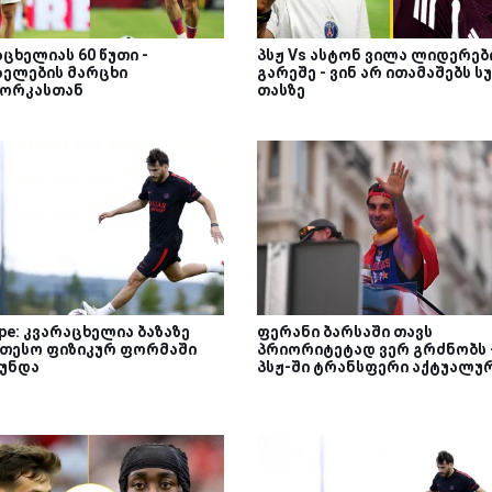
ცხელიას 60 წუთი -
პსჟ Vs ასტონ ვილა ლიდერებ
ზელების მარცხი
გარეშე - ვინ არ ითამაშებს ს
ორკასთან
თასზე
ipe: კვარაცხელია ბაზაზე
ფერანი ბარსაში თავს
ეთესო ფიზიკურ ფორმაში
პრიორიტეტად ვერ გრძნობს 
უნდა
პსჟ-ში ტრანსფერი აქტუალუ