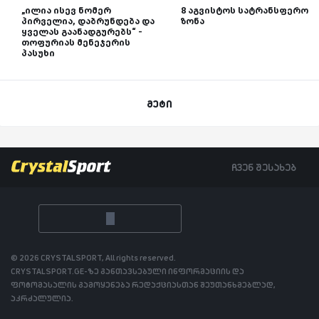
„ილია ისევ ნომერ
8 აგვისტოს სატრანსფერო
პირველია, დაბრუნდება და
ზონა
ყველას გაანადგურებს“ -
თოფურიას მენეჯერის
პასუხი
მეტი
ჩვენ შესახებ
© 2026 CRYSTALSPORT, All rights reserved.
CRYSTALSPORT.GE-ზე განთავსებული ინფორმაციის და
ფოტომასალის გამოყენება რედაქციასთან შეუთანხმებლად,
აკრძალულია.