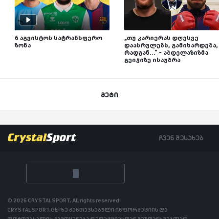
6 აგვისტოს სატრანსფერო
„თუ კარიერას დღესვე
ზონა
დაასრულებს, გამიხარდება,
რადგან...“ - აბდელაზიზმა
გეიჯიზე ისაუბრა
მეტი
ჩვენ შესახებ
© 2026 CRYSTALSPORT, All rights reserved.
CRYSTALSPORT.GE-ზე განთავსებული ინფორმაციის და
ფოტომასალის გამოყენება რედაქციასთან შეუთანხმებლად,