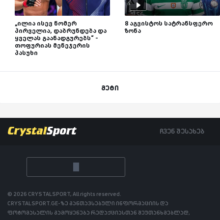
„ილია ისევ ნომერ
8 აგვისტოს სატრანსფერო
პირველია, დაბრუნდება და
ზონა
ყველას გაანადგურებს“ -
თოფურიას მენეჯერის
პასუხი
მეტი
ჩვენ შესახებ
© 2026 CRYSTALSPORT, All rights reserved.
CRYSTALSPORT.GE-ზე განთავსებული ინფორმაციის და
ფოტომასალის გამოყენება რედაქციასთან შეუთანხმებლად,