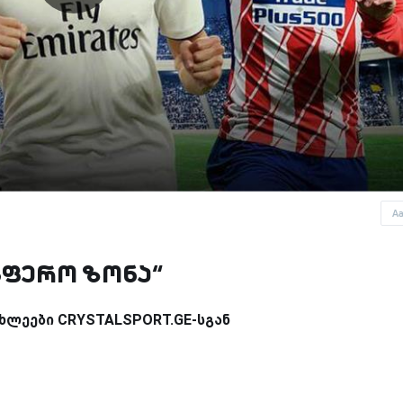
A
სფერო ზონა“
ხლეები CRYSTALSPORT.GE-სგან