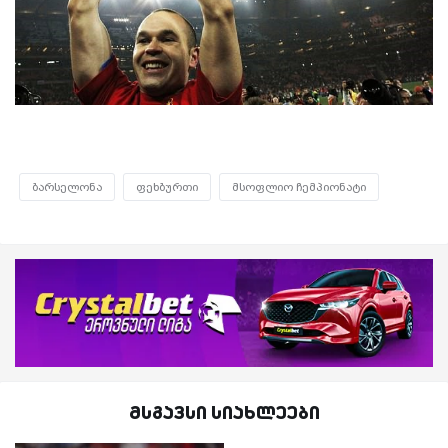
ბარსელონა
ფეხბურთი
მსოფლიო ჩემპიონატი
მსგავსი სიახლეები