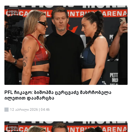
MMA
PFL ჩიკაგო: ბიშოპმა ცერცვაძე მახრჩობელა
ილეთით დაამარცხა
12 აპრილი 2026 | 04:46
MMA