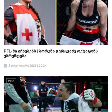
PFL-ში იჩხუბებს | ბორენა ცერცვაძე ოქტაგონს
უბრუნდება
5 თებერვალი 2026 | 20:24
MMA