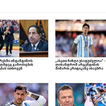
რესში ინფანტინოს
„ასეთი ზიზღი უსაფუძვლოა“ -
აღმდეგ გამოძიების
ლისანდრომ არგენტინის
ებას ითხოვენ
მიმართ კრიტიკაზე ისაუბრა