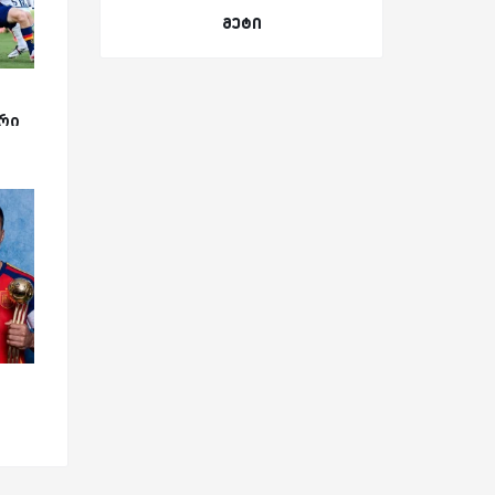
მეტი
რი