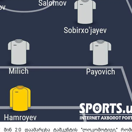
'' შინ 2:0 დაამარცხა ტაშკენტის ''ლოკომოტივი,'' რო