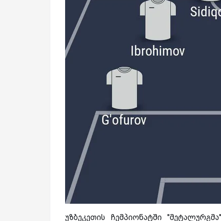
უზბეკეთის ჩემპიონატში ''მეტალურგმა