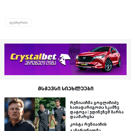
ფეხბურთი
მსგავსი სიახლეები
რუნიაიჩმა გოგლიჩიძე
სათადარიგოთა სკამზე
დატოვა | უდინეზემ ბარსა
დაამარცხა
კოსტა რუნიაიჩის
გაწვრთნილმა...