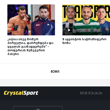
„ილია ისევ ნომერ
8 აგვისტოს სატრანსფერო
პირველია, დაბრუნდება და
ზონა
ყველას გაანადგურებს“ -
თოფურიას მენეჯერის
პასუხი
მეტი
ჩვენ შესახებ