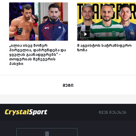
„ილია ისევ ნომერ
8 აგვისტოს სატრანსფერო
პირველია, დაბრუნდება და
ზონა
ყველას გაანადგურებს“ -
თოფურიას მენეჯერის
პასუხი
მეტი
ჩვენ შესახებ