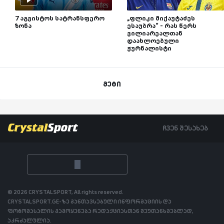
7 აგვისტოს სატრანსფერო
„ფლიკი მიქაუტაძეს
ზონა
ესაუბრა“ - რას წერს
ვილიარეალთან
დაახლოებული
ჟურნალისტი
მეტი
ჩვენ შესახებ
© 2026 CRYSTALSPORT, All rights reserved.
CRYSTALSPORT.GE-ზე განთავსებული ინფორმაციის და
ფოტომასალის გამოყენება რედაქციასთან შეუთანხმებლად,
აკრძალულია.