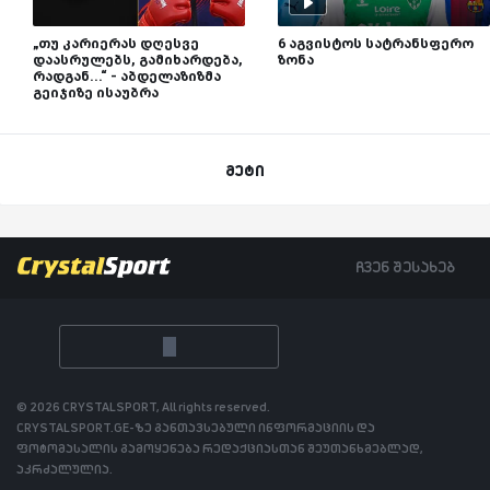
„თუ კარიერას დღესვე
6 აგვისტოს სატრანსფერო
დაასრულებს, გამიხარდება,
ზონა
რადგან...“ - აბდელაზიზმა
გეიჯიზე ისაუბრა
მეტი
ჩვენ შესახებ
© 2026 CRYSTALSPORT, All rights reserved.
CRYSTALSPORT.GE-ზე განთავსებული ინფორმაციის და
ფოტომასალის გამოყენება რედაქციასთან შეუთანხმებლად,
აკრძალულია.