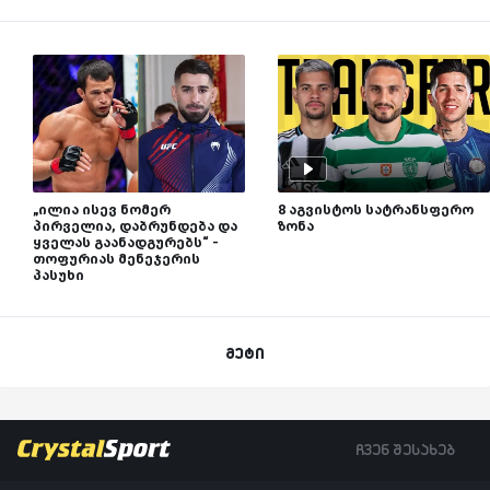
„ილია ისევ ნომერ
8 აგვისტოს სატრანსფერო
პირველია, დაბრუნდება და
ზონა
ყველას გაანადგურებს“ -
თოფურიას მენეჯერის
პასუხი
მეტი
ჩვენ შესახებ