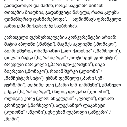
გამხდარიყო და მაშინ, როცა საკუთარ მიზანს
თითქმის მიაღწია, გადაწყვიტა წასვლა, რათა კლუბს
ფინანსურად დახმარებოდა“, — აღნიშნავს ფრანგული
გამოცემა მიქაუტაძეზე საუბრისას.
ქართველი ფეხბურთელების კონკურენტები არიან:
მატის აბლინი („ნანტი“), მაგნეს აკლიუში („მონაკო“),
პიერ-ემერიკ ობამეიანგი („ალ-ქადისია“ / „მარსელი“),
დილან ბაქვა („სტრასბურგი“ / „ნოტინგემ ფორესტი“),
ბრედლი ბარკოლა („პარი სენ-ჟერმენი“), მიკა
ბიერეთი („მონაკო“), რაიან შერკი („ლიონი“ /
„მანჩესტერ სიტი“), უსმან დემბელე („პარი სენ-
ჟერმენი“), დეზირე დუე („პარი სენ-ჟერმენი“), ემანუელ
ემეგა („სტრასბურგი“), მალიკ ფოფანა („ლიონი“),
ოლივიე ჟირუ („ლოს ანჯელესი“ / „ლილი“), მეისონ
გრინვუდი („მარსელი“), ალექსანდრ ლაკაზეტი
(„ლიონი“ / „ნეომი“), ესტებან ლეპოლი („ანჟერი“ /
„რენი“).