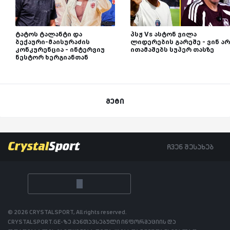
ტატოს ტალანტი და
პსჟ Vs ასტონ ვილა
ბექაური-მაისურაძის
ლიდერების გარეშე - ვინ არ
კონკურენცია - ინტერვიუ
ითამაშებს სუპერ თასზე
ნესტორ ხერგიანთან
მეტი
ჩვენ შესახებ
© 2026 CRYSTALSPORT, All rights reserved.
CRYSTALSPORT.GE-ზე განთავსებული ინფორმაციის და