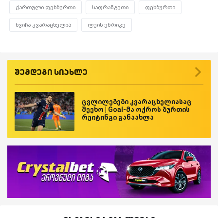
ქართული ფეხბურთი
საფრანგეთი
ფეხბურთი
ხვიჩა კვარაცხელია
ლუის ენრიკე
შემდეგი სიახლე
ცვლილებები კვარაცხელიასაც
შეეხო | Goal-მა ოქროს ბურთის
რეიტინგი განაახლა