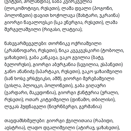
(ვიტესი, ჰოლანდია), საბა კვირკველია
(ლოკომოტივი, რუსეთი), ლაშა დვალი (პოგონი,
პოლონეთი) დავით ხოჭოლავა (შახტარი, უკრაინა)
გიორგი ნავალოვსკი (სკა ენერგია, რუსეთი), ლაშა
შერგელაშვილი (რიგასი, ლატვია);
ნახევარმცველები:
თორნიკე ოქრიაშვილი
(კრასნოდარი, რუსეთი), ნიკა კვეკვესკირი (ტობოლი,
ყაზახეთი), ჯაბა კანკავა, ვაკო გვილია (ბატე,
ბელორუსი), გიორგი აბურჯანია (სევილია, ესპანეთი)
ჯანო ანანიძე (სპარტაკი, რუსეთი), ვაკო ყაზაიშვილი
(სან ხოსე ერსქვიკსი, აშშ), გიორგი მერებაშვილი
(ვისლა, პლოცკი, პოლონეთი), ჯაბა ჯიღაური
(ვარდარი, მაკედონია), გიორგი ჭანტურია (ურალი,
რუსეთი); ოთარ კიტეიშვილი (დინამო, თბილისი),
ლუკას ჰუფნაგელი (ნიურნბერგი, გერმანია)
თავდამსხმელები:
გიორგი ქვილითაია (რაპიდი,
ავსტრია), ლადო დვალიშვილი (ატირაუ, ყაზახეთი),