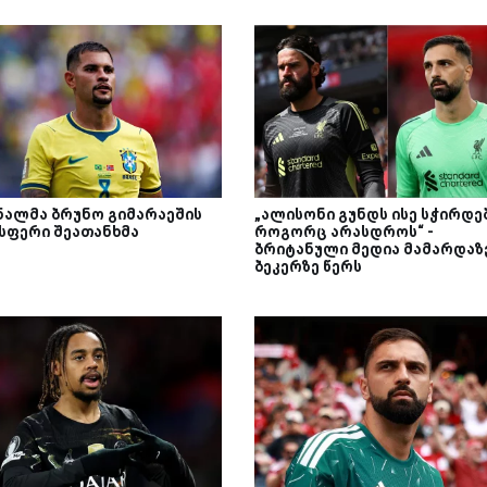
ნალმა ბრუნო გიმარაეშის
„ალისონი გუნდს ისე სჭირდებ
სფერი შეათანხმა
როგორც არასდროს“ -
ბრიტანული მედია მამარდაზ
ბეკერზე წერს