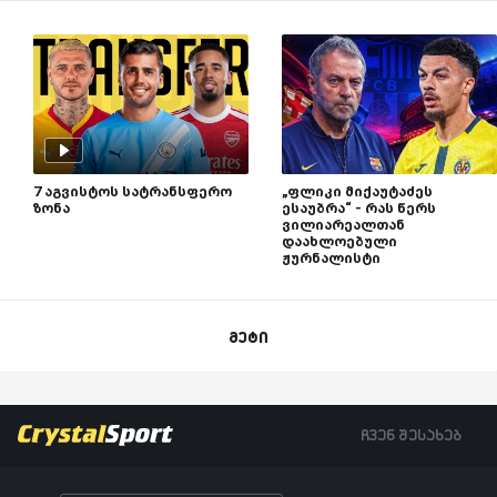
7 აგვისტოს სატრანსფერო
„ფლიკი მიქაუტაძეს
ზონა
ესაუბრა“ - რას წერს
ვილიარეალთან
დაახლოებული
ჟურნალისტი
მეტი
ჩვენ შესახებ