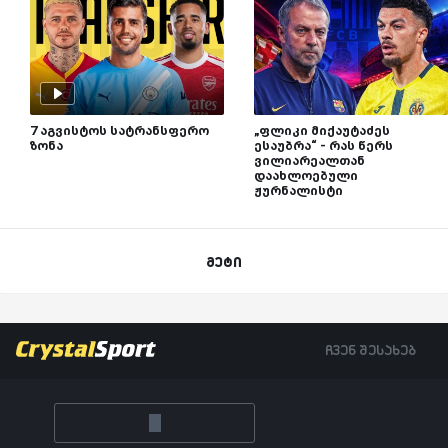
7 აგვისტოს სატრანსფერო
„ფლიკი მიქაუტაძეს
ზონა
ესაუბრა“ - რას წერს
ვილიარეალთან
დაახლოებული
ჟურნალისტი
მეტი
ჩვენ შესახებ